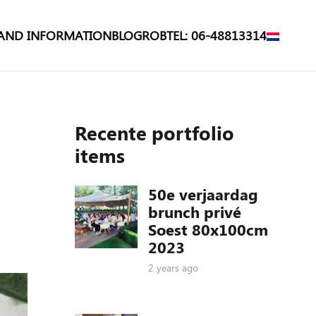
 AND INFORMATION
BLOG
ROB
TEL: 06-48813314
Recente portfolio
items
50e verjaardag
brunch privé
Soest 80x100cm
2023
2 years ago