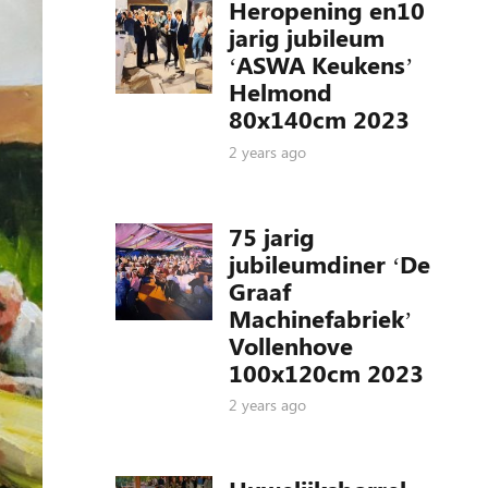
Heropening en10
jarig jubileum
‘ASWA Keukens’
Helmond
80x140cm 2023
2 years ago
75 jarig
jubileumdiner ‘De
Graaf
Machinefabriek’
Vollenhove
100x120cm 2023
2 years ago