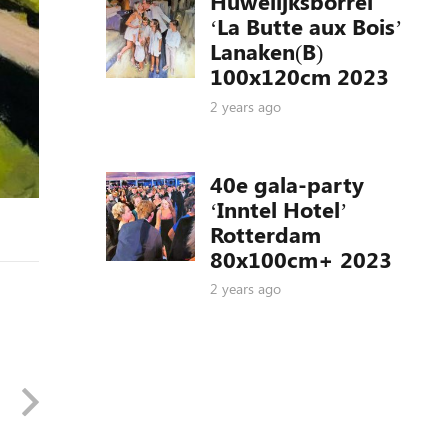
Huwelijksborrel
‘La Butte aux Bois’
Lanaken(B)
100x120cm 2023
2 years ago
40e gala-party
‘Inntel Hotel’
Rotterdam
80x100cm+ 2023
2 years ago