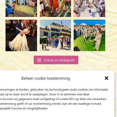
Follow on Instagram
Rob Jacobs from ‘s-Hertogenbosch is a ‘Plein
Beheer cookie toestemming
Air’ and ‘Live Event Painter’, painting moved by
ervaringen te bieden, gebruiken wij technologieën zoals cookies om informatie
Light and Love.
raat op te slaan en/of te raadplegen. Door in te stemmen met deze
n kunnen wij gegevens zoals surfgedrag of unieke ID's op deze site verwerken.
toestemming geeft of uw toestemming intrekt, kan dit een nadelige invloed
paalde functies en mogelijkheden.