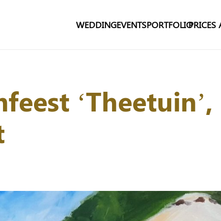
WEDDING
EVENTS
PORTFOLIO
PRICES
feest ‘Theetuin’,
t