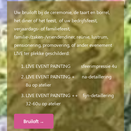
Uw bruiloft bij de ceremonie, de taart en borrel,
het diner of het feest, of uw bedrijfsfeest,
verjaardags- of familiefeest,
familie-/zaken-/vriendendiner, reünie, lustrum,
pensionering, promovering, of ander evenement
LIVE ter plekke geschilderd:
LIVE EVENT PAINTING sfeerimpressie 4u
LIVE EVENT PAINTING + na-detaillering
8u op atelier
LIVE EVENT PAINTING ++ fijn-detaillering
32-60u op atelier
Bruiloft →