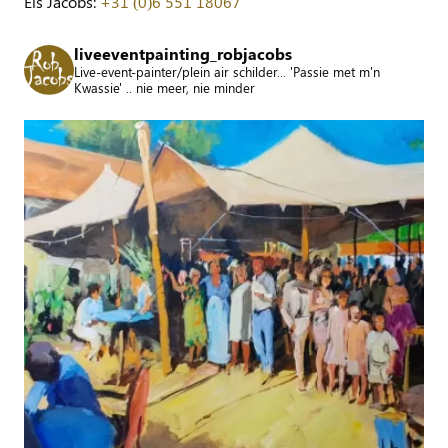
Els Jacobs:
+31 (0)6 551 18067
liveeventpainting_robjacobs
Live-event-painter/plein air schilder... 'Passie met m'n
Kwassie' .. nie meer, nie minder