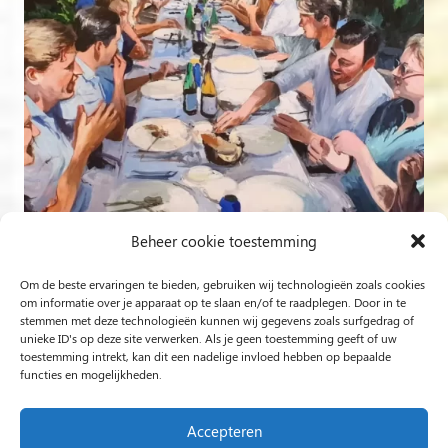
Beheer cookie toestemming
Om de beste ervaringen te bieden, gebruiken wij technologieën zoals cookies
om informatie over je apparaat op te slaan en/of te raadplegen. Door in te
stemmen met deze technologieën kunnen wij gegevens zoals surfgedrag of
Follow on Instagram
unieke ID's op deze site verwerken. Als je geen toestemming geeft of uw
toestemming intrekt, kan dit een nadelige invloed hebben op bepaalde
functies en mogelijkheden.
Rob Jacobs from ‘s-Hertogenbosch is a ‘Plein Air’ and
‘Live Event Painter’, painting moved by Light and Love.
Accepteren