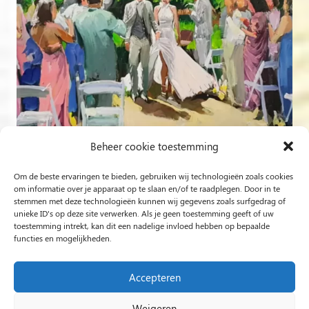
Beheer cookie toestemming
Om de beste ervaringen te bieden, gebruiken wij technologieën zoals cookies
om informatie over je apparaat op te slaan en/of te raadplegen. Door in te
stemmen met deze technologieën kunnen wij gegevens zoals surfgedrag of
Follow on Instagram
unieke ID's op deze site verwerken. Als je geen toestemming geeft of uw
toestemming intrekt, kan dit een nadelige invloed hebben op bepaalde
functies en mogelijkheden.
Rob Jacobs from ‘s-Hertogenbosch is a ‘Plein Air’ and
‘Live Event Painter’, painting moved by Light and Love.
Accepteren
Weigeren