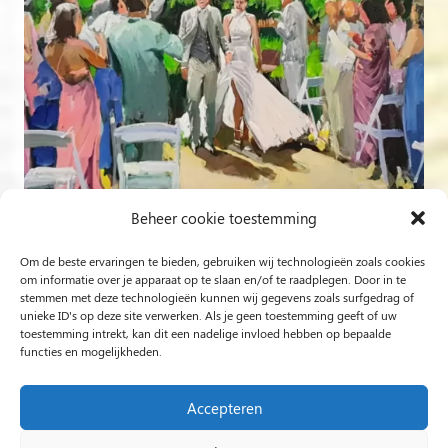
Beheer cookie toestemming
Om de beste ervaringen te bieden, gebruiken wij technologieën zoals cookies
om informatie over je apparaat op te slaan en/of te raadplegen. Door in te
stemmen met deze technologieën kunnen wij gegevens zoals surfgedrag of
Follow on Instagram
unieke ID's op deze site verwerken. Als je geen toestemming geeft of uw
toestemming intrekt, kan dit een nadelige invloed hebben op bepaalde
functies en mogelijkheden.
Rob Jacobs from ‘s-Hertogenbosch is a ‘Plein Air’ and
‘Live Event Painter’, painting moved by Light and Love.
Accepteren