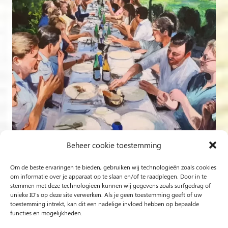
Beheer cookie toestemming
Om de beste ervaringen te bieden, gebruiken wij technologieën zoals cookies
om informatie over je apparaat op te slaan en/of te raadplegen. Door in te
stemmen met deze technologieën kunnen wij gegevens zoals surfgedrag of
Follow on Instagram
unieke ID's op deze site verwerken. Als je geen toestemming geeft of uw
toestemming intrekt, kan dit een nadelige invloed hebben op bepaalde
functies en mogelijkheden.
Rob Jacobs from ‘s-Hertogenbosch is a ‘Plein Air’ and