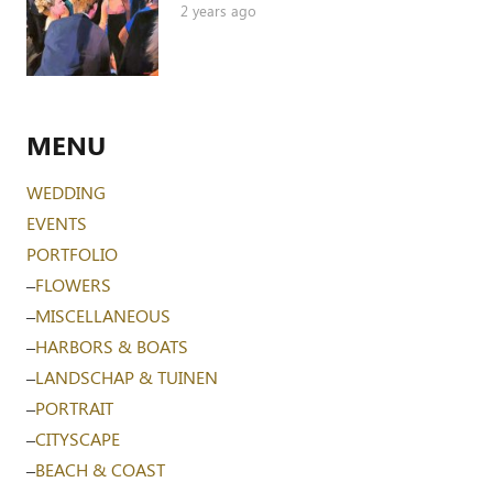
2 years ago
MENU
WEDDING
EVENTS
PORTFOLIO
–
FLOWERS
–
MISCELLANEOUS
–
HARBORS & BOATS
–
LANDSCHAP & TUINEN
–
PORTRAIT
–
CITYSCAPE
–
BEACH & COAST