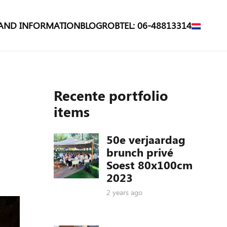
 AND INFORMATION
BLOG
ROB
TEL: 06-48813314
Recente portfolio
items
50e verjaardag
brunch privé
Soest 80x100cm
2023
2 years ago