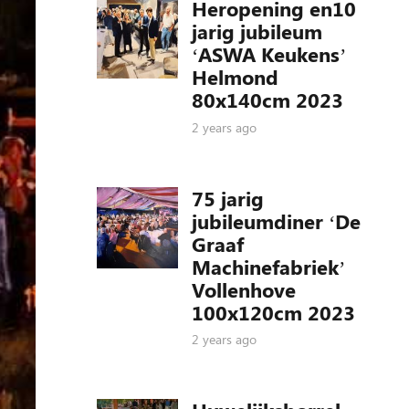
Heropening en10
jarig jubileum
‘ASWA Keukens’
Helmond
80x140cm 2023
2 years ago
75 jarig
jubileumdiner ‘De
Graaf
Machinefabriek’
Vollenhove
100x120cm 2023
2 years ago