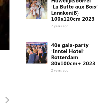
Huwelijksborrel
‘La Butte aux Bois’
Lanaken(B)
100x120cm 2023
2 years ago
40e gala-party
‘Inntel Hotel’
Rotterdam
80x100cm+ 2023
2 years ago