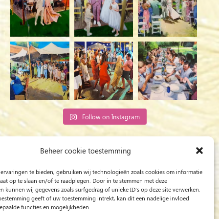
Follow on Instagram
Rob Jacobs from ‘s-Hertogenbosch is a ‘Plein
Beheer cookie toestemming
Air’ and ‘Live Event Painter’, painting moved by
ervaringen te bieden, gebruiken wij technologieën zoals cookies om informatie
Light and Love.
raat op te slaan en/of te raadplegen. Door in te stemmen met deze
n kunnen wij gegevens zoals surfgedrag of unieke ID's op deze site verwerken.
toestemming geeft of uw toestemming intrekt, kan dit een nadelige invloed
paalde functies en mogelijkheden.