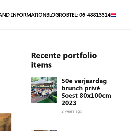
 AND INFORMATION
BLOG
ROB
TEL: 06-48813314
Recente portfolio
items
50e verjaardag
brunch privé
Soest 80x100cm
2023
2 years ago