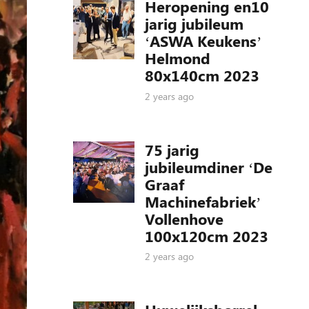
Heropening en10
jarig jubileum
‘ASWA Keukens’
Helmond
80x140cm 2023
2 years ago
75 jarig
jubileumdiner ‘De
Graaf
Machinefabriek’
Vollenhove
100x120cm 2023
2 years ago