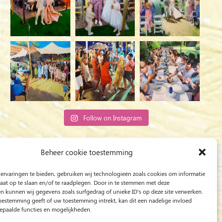
Follow on Instagram
Rob Jacobs from ‘s-Hertogenbosch is a ‘Plein
Beheer cookie toestemming
Air’ and ‘Live Event Painter’, painting moved by
ervaringen te bieden, gebruiken wij technologieën zoals cookies om informatie
Light and Love.
raat op te slaan en/of te raadplegen. Door in te stemmen met deze
n kunnen wij gegevens zoals surfgedrag of unieke ID's op deze site verwerken.
toestemming geeft of uw toestemming intrekt, kan dit een nadelige invloed
paalde functies en mogelijkheden.