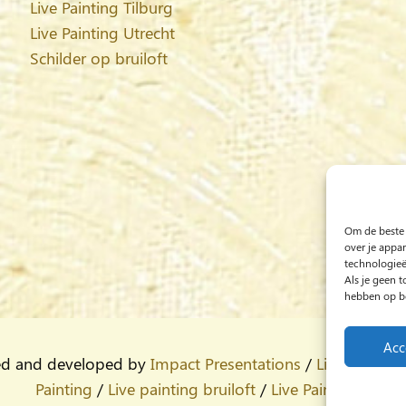
Live Painting Tilburg
Live Painting Utrecht
Schilder op bruiloft
Om de beste 
over je appa
technologieë
Als je geen 
hebben op be
Acc
ed and developed by
Impact Presentations
/
Live painting
Painting
/
Live painting bruiloft
/
Live Painting
/