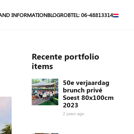
 AND INFORMATION
BLOG
ROB
TEL: 06-48813314
Recente portfolio
items
50e verjaardag
brunch privé
Soest 80x100cm
2023
2 years ago