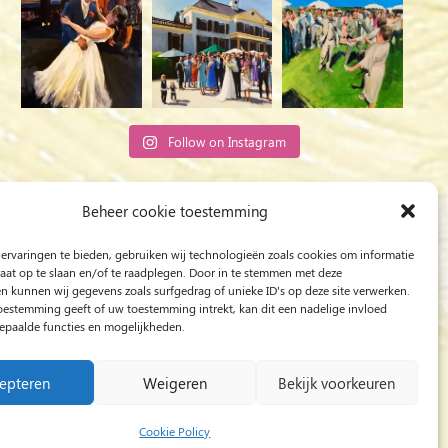
Follow on Instagram
Rob Jacobs from ‘s-Hertogenbosch is a ‘Plein
Beheer cookie toestemming
Air’ and ‘Live Event Painter’, painting moved by
ervaringen te bieden, gebruiken wij technologieën zoals cookies om informatie
Light and Love.
raat op te slaan en/of te raadplegen. Door in te stemmen met deze
n kunnen wij gegevens zoals surfgedrag of unieke ID's op deze site verwerken.
toestemming geeft of uw toestemming intrekt, kan dit een nadelige invloed
paalde functies en mogelijkheden.
epteren
Weigeren
Bekijk voorkeuren
 huwelijksfeest
/
Schilder op bruiloft
/
Live Event
Cookie Policy