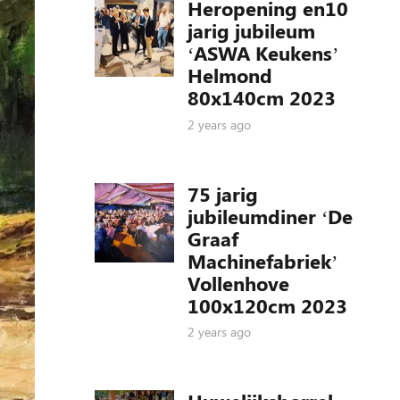
Heropening en10
jarig jubileum
‘ASWA Keukens’
Helmond
80x140cm 2023
2 years ago
75 jarig
jubileumdiner ‘De
Graaf
Machinefabriek’
Vollenhove
100x120cm 2023
2 years ago