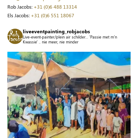
Rob Jacobs:
+31 (0)6 488 13314
Els Jacobs:
+31 (0)6 551 18067
liveeventpainting_robjacobs
Live-event-painter/plein air schilder... 'Passie met m'n
Kwassie' .. nie meer, nie minder