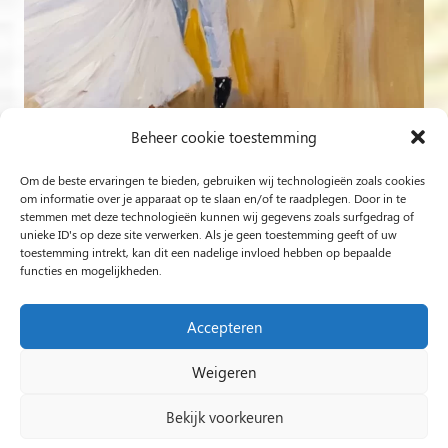
Beheer cookie toestemming
Om de beste ervaringen te bieden, gebruiken wij technologieën zoals cookies
Volg op Instagram
om informatie over je apparaat op te slaan en/of te raadplegen. Door in te
stemmen met deze technologieën kunnen wij gegevens zoals surfgedrag of
unieke ID's op deze site verwerken. Als je geen toestemming geeft of uw
Rob Jacobs uit ’s-Hertogenbosch is een ‘Plein Air’- en
toestemming intrekt, kan dit een nadelige invloed hebben op bepaalde
functies en mogelijkheden.
‘Live Event Painter’, schilderend bewogen door Licht en
Liefde.
Accepteren
Weigeren
2024 Rob Jacobs LIVE EVENT PAINTING / Hosted By
Impact Presentations
/
Live painting
Bekijk voorkeuren
huwelijksfeest
/
Schilder op bruiloft
/
Live Event