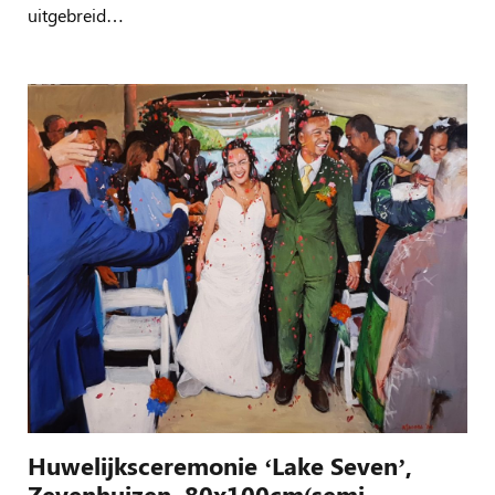
uitgebreid…
Huwelijksceremonie ‘Lake Seven’,
Zevenhuizen, 80x100cm(semi-