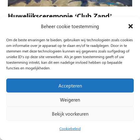
Huwelijksceremonie ‘Club Zand’,
Castricum, 80x100cm, 2024
Beheer cookie toestemming
1 jaar geleden
Om de beste ervaringen te bieden, gebruiken wij technologieën zoals cookies
Schilderij 80x100cm Huwelijksceremonie ‘Club Zand’,
om informatie over je apparaat op te slaan en/of te raadplegen. Door in te
stemmen met deze technologieën kunnen wij gegevens zoals surfgedrag of
Castricum, 2024 .. tja, pal aan het strand en prachtig
unieke ID's op deze site verwerken. Als je geen toestemming geeft of uw
toestemming intrekt, kan dit een nadelige invloed hebben op bepaalde
zonovergoten weer .. starten maar .. deze situatie viel
functies en mogelijkheden.
geheel samen met hun wens, en…
Accepteren
1
2
3
4
…
Weigeren
19
Bekijk voorkeuren
Cookiebeleid