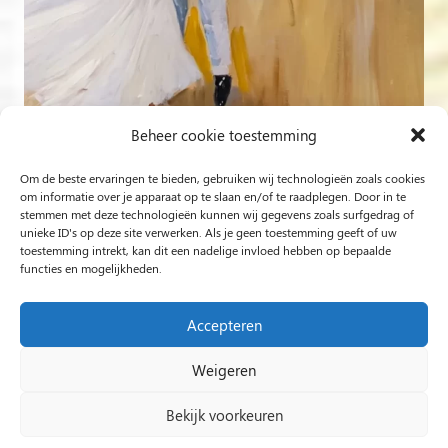
Beheer cookie toestemming
Om de beste ervaringen te bieden, gebruiken wij technologieën zoals cookies
Volg op Instagram
om informatie over je apparaat op te slaan en/of te raadplegen. Door in te
stemmen met deze technologieën kunnen wij gegevens zoals surfgedrag of
unieke ID's op deze site verwerken. Als je geen toestemming geeft of uw
Rob Jacobs uit ’s-Hertogenbosch is een ‘Plein Air’- en
toestemming intrekt, kan dit een nadelige invloed hebben op bepaalde
functies en mogelijkheden.
‘Live Event Painter’, schilderend bewogen door Licht en
Liefde.
Accepteren
Weigeren
2024 Rob Jacobs LIVE EVENT PAINTING / Hosted By
Impact Presentations
/
Live painting
Bekijk voorkeuren
huwelijksfeest
/
Schilder op bruiloft
/
Live Event