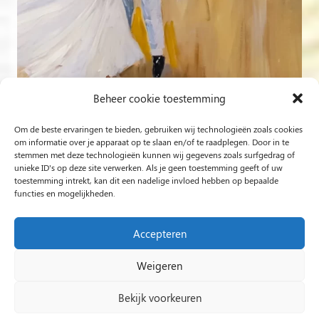
Beheer cookie toestemming
Om de beste ervaringen te bieden, gebruiken wij technologieën zoals cookies
Volg op Instagram
om informatie over je apparaat op te slaan en/of te raadplegen. Door in te
stemmen met deze technologieën kunnen wij gegevens zoals surfgedrag of
unieke ID's op deze site verwerken. Als je geen toestemming geeft of uw
Rob Jacobs uit ’s-Hertogenbosch is een ‘Plein Air’- en
toestemming intrekt, kan dit een nadelige invloed hebben op bepaalde
functies en mogelijkheden.
‘Live Event Painter’, schilderend bewogen door Licht en
Liefde.
Accepteren
Weigeren
2024 Rob Jacobs LIVE EVENT PAINTING / Hosted By
Impact Presentations
/
Live painting
Bekijk voorkeuren
huwelijksfeest
/
Schilder op bruiloft
/
Live Event