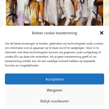
Beheer cookie toestemming
Om de beste ervaringen te bieden, gebruiken wij technologieën zoals cookies
Volg op Instagram
om informatie over je apparaat op te slaan en/of te raadplegen. Door in te
stemmen met deze technologieën kunnen wij gegevens zoals surfgedrag of
unieke ID's op deze site verwerken. Als je geen toestemming geeft of uw
Rob Jacobs uit ’s-Hertogenbosch is een ‘Plein Air’- en
toestemming intrekt, kan dit een nadelige invloed hebben op bepaalde
functies en mogelijkheden.
‘Live Event Painter’, schilderend bewogen door Licht en
Liefde.
Accepteren
Weigeren
2024 Rob Jacobs LIVE EVENT PAINTING / Hosted By
Impact Presentations
/
Live painting
Bekijk voorkeuren
huwelijksfeest
/
Schilder op bruiloft
/
Live Event