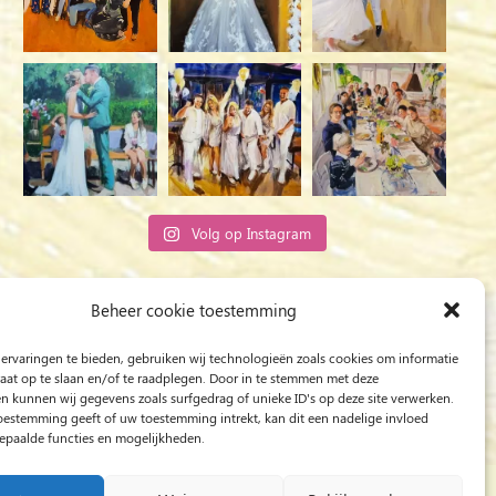
Volg op Instagram
Rob Jacobs uit ’s-Hertogenbosch is een ‘Plein
Beheer cookie toestemming
Air’- en ‘Live Event Painter’, schilderend
ervaringen te bieden, gebruiken wij technologieën zoals cookies om informatie
bewogen door Licht en Liefde.
raat op te slaan en/of te raadplegen. Door in te stemmen met deze
n kunnen wij gegevens zoals surfgedrag of unieke ID's op deze site verwerken.
toestemming geeft of uw toestemming intrekt, kan dit een nadelige invloed
paalde functies en mogelijkheden.