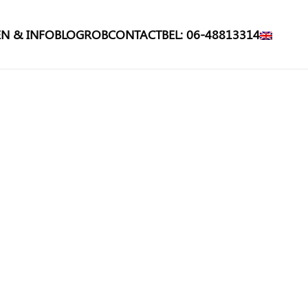
N & INFO
BLOG
ROB
CONTACT
BEL: 06-48813314