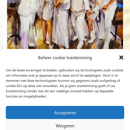
Beheer cookie toestemming
Om de beste ervaringen te bieden, gebruiken wij technologieën zoals cookies
Volg op Instagram
om informatie over je apparaat op te slaan en/of te raadplegen. Door in te
stemmen met deze technologieën kunnen wij gegevens zoals surfgedrag of
unieke ID's op deze site verwerken. Als je geen toestemming geeft of uw
Rob Jacobs uit ’s-Hertogenbosch is een ‘Plein Air’- en
toestemming intrekt, kan dit een nadelige invloed hebben op bepaalde
functies en mogelijkheden.
‘Live Event Painter’, schilderend bewogen door Licht en
Liefde.
Accepteren
Weigeren
2024 Rob Jacobs LIVE EVENT PAINTING / Hosted By