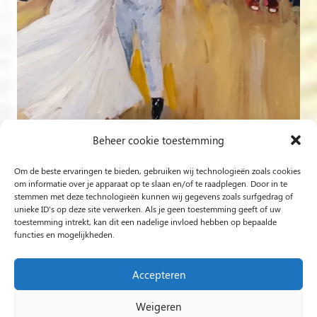
Beheer cookie toestemming
Om de beste ervaringen te bieden, gebruiken wij technologieën zoals cookies
Volg op Instagram
om informatie over je apparaat op te slaan en/of te raadplegen. Door in te
stemmen met deze technologieën kunnen wij gegevens zoals surfgedrag of
unieke ID's op deze site verwerken. Als je geen toestemming geeft of uw
Rob Jacobs uit ’s-Hertogenbosch is een ‘Plein Air’- en
toestemming intrekt, kan dit een nadelige invloed hebben op bepaalde
functies en mogelijkheden.
‘Live Event Painter’, schilderend bewogen door Licht en
Liefde.
Accepteren
Weigeren
2024 Rob Jacobs LIVE EVENT PAINTING / Hosted By