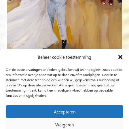
Beheer cookie toestemming
Om de beste ervaringen te bieden, gebruiken wij technologieën zoals cookies
Volg op Instagram
om informatie over je apparaat op te slaan en/of te raadplegen. Door in te
stemmen met deze technologieën kunnen wij gegevens zoals surfgedrag of
unieke ID's op deze site verwerken. Als je geen toestemming geeft of uw
Rob Jacobs uit ’s-Hertogenbosch is een ‘Plein Air’- en
toestemming intrekt, kan dit een nadelige invloed hebben op bepaalde
functies en mogelijkheden.
‘Live Event Painter’, schilderend bewogen door Licht en
Liefde.
Accepteren
Weigeren
2024 Rob Jacobs LIVE EVENT PAINTING / Hosted By