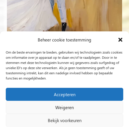
Beheer cookie toestemming
Om de beste ervaringen te bieden, gebruiken wij technologieën zoals cookies
Volg op Instagram
om informatie over je apparaat op te slaan en/of te raadplegen. Door in te
stemmen met deze technologieën kunnen wij gegevens zoals surfgedrag of
unieke ID's op deze site verwerken. Als je geen toestemming geeft of uw
Rob Jacobs uit ’s-Hertogenbosch is een ‘Plein Air’- en
toestemming intrekt, kan dit een nadelige invloed hebben op bepaalde
functies en mogelijkheden.
‘Live Event Painter’, schilderend bewogen door Licht en
Liefde.
Accepteren
Weigeren
2024 Rob Jacobs LIVE EVENT PAINTING / Hosted By
Impact Presentations
/
Live painting
Bekijk voorkeuren
huwelijksfeest
/
Schilder op bruiloft
/
Live Event