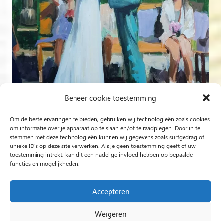
Beheer cookie toestemming
Om de beste ervaringen te bieden, gebruiken wij technologieën zoals cookies
Volg op Instagram
om informatie over je apparaat op te slaan en/of te raadplegen. Door in te
stemmen met deze technologieën kunnen wij gegevens zoals surfgedrag of
unieke ID's op deze site verwerken. Als je geen toestemming geeft of uw
Rob Jacobs uit ’s-Hertogenbosch is een ‘Plein Air’- en
toestemming intrekt, kan dit een nadelige invloed hebben op bepaalde
functies en mogelijkheden.
‘Live Event Painter’, schilderend bewogen door Licht en
Liefde.
Accepteren
Weigeren
2024 Rob Jacobs LIVE EVENT PAINTING / Hosted By