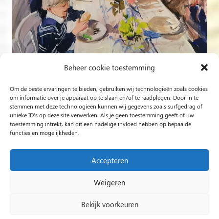
Beheer cookie toestemming
Om de beste ervaringen te bieden, gebruiken wij technologieën zoals cookies
Volg op Instagram
om informatie over je apparaat op te slaan en/of te raadplegen. Door in te
stemmen met deze technologieën kunnen wij gegevens zoals surfgedrag of
unieke ID's op deze site verwerken. Als je geen toestemming geeft of uw
Rob Jacobs uit ’s-Hertogenbosch is een ‘Plein Air’- en
toestemming intrekt, kan dit een nadelige invloed hebben op bepaalde
functies en mogelijkheden.
‘Live Event Painter’, schilderend bewogen door Licht en
Liefde.
Accepteren
Weigeren
2024 Rob Jacobs LIVE EVENT PAINTING / Hosted By
Impact Presentations
/
Live painting
Bekijk voorkeuren
huwelijksfeest
/
Schilder op bruiloft
/
Live Event