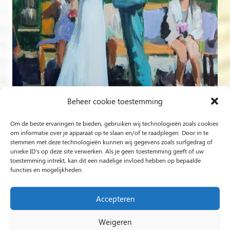
Beheer cookie toestemming
Om de beste ervaringen te bieden, gebruiken wij technologieën zoals cookies
Volg op Instagram
om informatie over je apparaat op te slaan en/of te raadplegen. Door in te
stemmen met deze technologieën kunnen wij gegevens zoals surfgedrag of
unieke ID's op deze site verwerken. Als je geen toestemming geeft of uw
Rob Jacobs uit ’s-Hertogenbosch is een ‘Plein Air’- en
toestemming intrekt, kan dit een nadelige invloed hebben op bepaalde
functies en mogelijkheden.
‘Live Event Painter’, schilderend bewogen door Licht en
Liefde.
Accepteren
Weigeren
2024 Rob Jacobs LIVE EVENT PAINTING / Hosted By