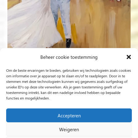
Beheer cookie toestemming
Om de beste ervaringen te bieden, gebruiken wij technologieën zoals cookies
Volg op Instagram
om informatie over je apparaat op te slaan en/of te raadplegen. Door in te
stemmen met deze technologieën kunnen wij gegevens zoals surfgedrag of
unieke ID's op deze site verwerken. Als je geen toestemming geeft of uw
Rob Jacobs uit ’s-Hertogenbosch is een ‘Plein Air’- en
toestemming intrekt, kan dit een nadelige invloed hebben op bepaalde
functies en mogelijkheden.
‘Live Event Painter’, schilderend bewogen door Licht en
Liefde.
Accepteren
Weigeren
2024 Rob Jacobs LIVE EVENT PAINTING / Hosted By