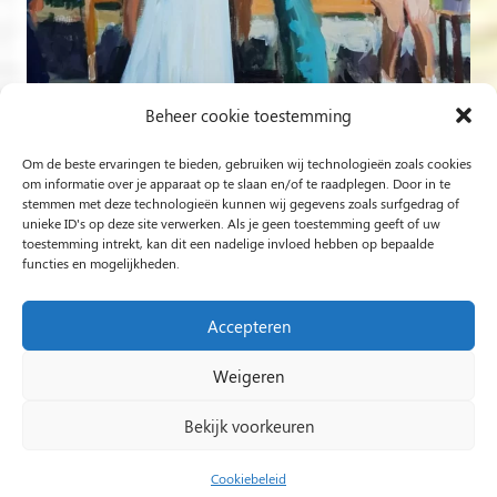
Beheer cookie toestemming
Om de beste ervaringen te bieden, gebruiken wij technologieën zoals cookies
Volg op Instagram
om informatie over je apparaat op te slaan en/of te raadplegen. Door in te
stemmen met deze technologieën kunnen wij gegevens zoals surfgedrag of
unieke ID's op deze site verwerken. Als je geen toestemming geeft of uw
Rob Jacobs uit ’s-Hertogenbosch is een ‘Plein Air’- en
toestemming intrekt, kan dit een nadelige invloed hebben op bepaalde
functies en mogelijkheden.
‘Live Event Painter’, schilderend bewogen door Licht en
Liefde.
Accepteren
Weigeren
2024 Rob Jacobs LIVE EVENT PAINTING / Hosted By
Impact Presentations
/
Live painting
Bekijk voorkeuren
huwelijksfeest
/
Schilder op bruiloft
/
Live Event
Painting
/
Live painting bruiloft
/
Live Painting
/
Cookiebeleid