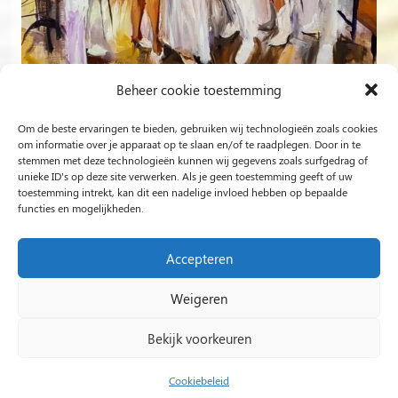
Beheer cookie toestemming
Om de beste ervaringen te bieden, gebruiken wij technologieën zoals cookies
Volg op Instagram
om informatie over je apparaat op te slaan en/of te raadplegen. Door in te
stemmen met deze technologieën kunnen wij gegevens zoals surfgedrag of
unieke ID's op deze site verwerken. Als je geen toestemming geeft of uw
Rob Jacobs uit ’s-Hertogenbosch is een ‘Plein Air’- en
toestemming intrekt, kan dit een nadelige invloed hebben op bepaalde
functies en mogelijkheden.
‘Live Event Painter’, schilderend bewogen door Licht en
Liefde.
Accepteren
Weigeren
2024 Rob Jacobs LIVE EVENT PAINTING / Hosted By
Impact Presentations
/
Live painting
Bekijk voorkeuren
huwelijksfeest
/
Schilder op bruiloft
/
Live Event
Painting
/
Live painting bruiloft
/
Live Painting
/
Cookiebeleid