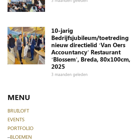
3 maanden geleden
10-jarig
Bedrijfsjubileum/toetreding
nieuw directielid ‘Van Oers
Accountancy’ Restaurant
‘Blossem’, Breda, 80x100cm,
2025
3 maanden geleden
MENU
BRUILOFT
EVENTS
PORTFOLIO
–
BLOEMEN