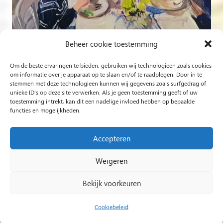
Beheer cookie toestemming
Om de beste ervaringen te bieden, gebruiken wij technologieën zoals cookies
Volg op Instagram
om informatie over je apparaat op te slaan en/of te raadplegen. Door in te
stemmen met deze technologieën kunnen wij gegevens zoals surfgedrag of
unieke ID's op deze site verwerken. Als je geen toestemming geeft of uw
Rob Jacobs uit ’s-Hertogenbosch is een ‘Plein Air’- en
toestemming intrekt, kan dit een nadelige invloed hebben op bepaalde
functies en mogelijkheden.
‘Live Event Painter’, schilderend bewogen door Licht en
Liefde.
Accepteren
Weigeren
2024 Rob Jacobs LIVE EVENT PAINTING / Hosted By
Impact Presentations
/
Live painting
Bekijk voorkeuren
huwelijksfeest
/
Schilder op bruiloft
/
Live Event
Painting
/
Live painting bruiloft
/
Live Painting
/
Cookiebeleid