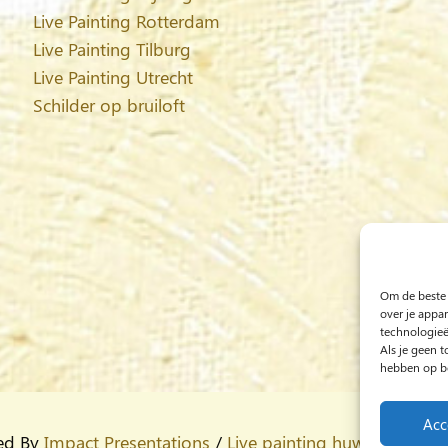
Live Painting Rotterdam
Live Painting Tilburg
Live Painting Utrecht
Schilder op bruiloft
Om de beste 
over je appa
technologieë
Als je geen 
hebben op be
Acc
ed By
Impact Presentations
/
Live painting huwelijksfeest