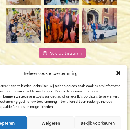
Volg op Instagram
Rob Jacobs uit ’s-Hertogenbosch is een ‘Plein
Beheer cookie toestemming
Air’- en ‘Live Event Painter’, schilderend
ervaringen te bieden, gebruiken wij technologieën zoals cookies om informatie
bewogen door Licht en Liefde.
raat op te slaan en/of te raadplegen. Door in te stemmen met deze
n kunnen wij gegevens zoals surfgedrag of unieke ID's op deze site verwerken.
toestemming geeft of uw toestemming intrekt, kan dit een nadelige invloed
paalde functies en mogelijkheden.
epteren
Weigeren
Bekijk voorkeuren
/
Schilder op bruiloft
/
Live Event Painting
/
Live