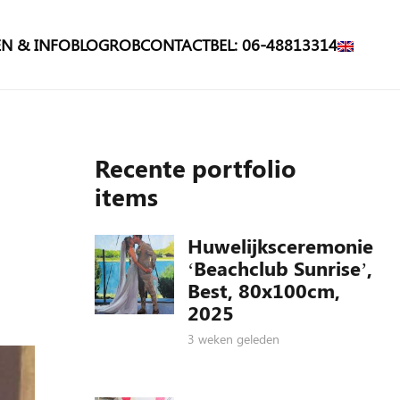
N & INFO
BLOG
ROB
CONTACT
BEL: 06-48813314
Recente portfolio
items
Huwelijksceremonie
‘Beachclub Sunrise’,
Best, 80x100cm,
2025
3 weken geleden