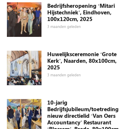
Bedrijfsheropening ‘Mitari
Hijstechniek’, Eindhoven,
100x120cm, 2025
3 maanden geleden
Huwelijksceremonie ‘Grote
Kerk’, Naarden, 80x100cm,
2025
3 maanden geleden
10-jarig
Bedrijfsjubileum/toetreding
nieuw directielid ‘Van Oers
Accountancy’ Restaurant
‘Blossem’, Breda, 80x100cm,