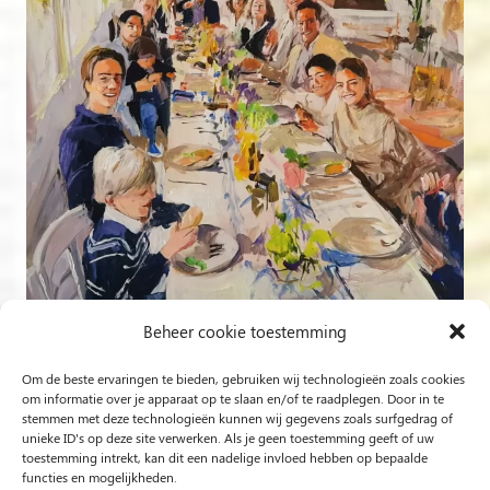
Beheer cookie toestemming
Om de beste ervaringen te bieden, gebruiken wij technologieën zoals cookies
Volg op Instagram
om informatie over je apparaat op te slaan en/of te raadplegen. Door in te
stemmen met deze technologieën kunnen wij gegevens zoals surfgedrag of
unieke ID's op deze site verwerken. Als je geen toestemming geeft of uw
Rob Jacobs uit ’s-Hertogenbosch is een ‘Plein Air’- en
toestemming intrekt, kan dit een nadelige invloed hebben op bepaalde
functies en mogelijkheden.
‘Live Event Painter’, schilderend bewogen door Licht en