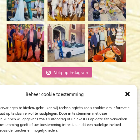
Volg op Instagram
Rob Jacobs uit ’s-Hertogenbosch is een ‘Plein
Beheer cookie toestemming
Air’- en ‘Live Event Painter’, schilderend
ervaringen te bieden, gebruiken wij technologieën zoals cookies om informatie
bewogen door Licht en Liefde.
raat op te slaan en/of te raadplegen. Door in te stemmen met deze
n kunnen wij gegevens zoals surfgedrag of unieke ID's op deze site verwerken.
toestemming geeft of uw toestemming intrekt, kan dit een nadelige invloed
paalde functies en mogelijkheden.