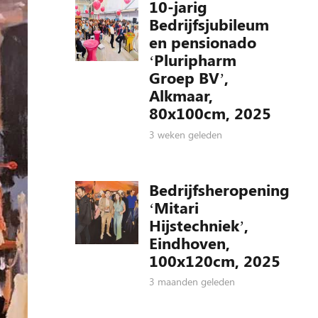
10-jarig
Bedrijfsjubileum
en pensionado
‘Pluripharm
Groep BV’,
Alkmaar,
80x100cm, 2025
3 weken geleden
Bedrijfsheropening
‘Mitari
Hijstechniek’,
Eindhoven,
100x120cm, 2025
3 maanden geleden