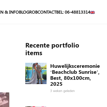
N & INFO
BLOG
ROB
CONTACT
BEL: 06-48813314
Recente portfolio
items
Huwelijksceremonie
‘Beachclub Sunrise’,
Best, 80x100cm,
2025
3 weken geleden