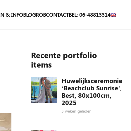
N & INFO
BLOG
ROB
CONTACT
BEL: 06-48813314
Recente portfolio
items
Huwelijksceremonie
‘Beachclub Sunrise’,
Best, 80x100cm,
2025
3 weken geleden