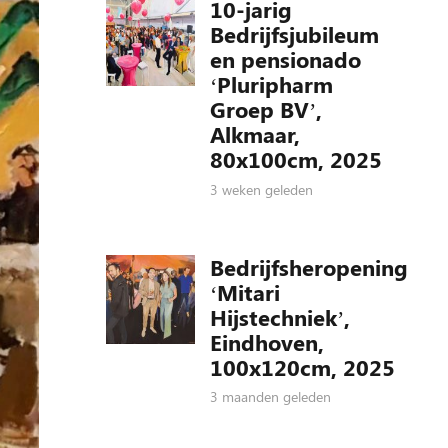
10-jarig
Bedrijfsjubileum
en pensionado
‘Pluripharm
Groep BV’,
Alkmaar,
80x100cm, 2025
3 weken geleden
Bedrijfsheropening
‘Mitari
Hijstechniek’,
Eindhoven,
100x120cm, 2025
3 maanden geleden