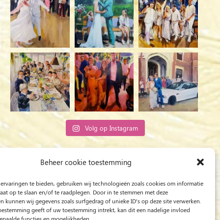
Volg op Instagram
Rob Jacobs uit ’s-Hertogenbosch is een ‘Plein
Beheer cookie toestemming
Air’- en ‘Live Event Painter’, schilderend
ervaringen te bieden, gebruiken wij technologieën zoals cookies om informatie
bewogen door Licht en Liefde.
raat op te slaan en/of te raadplegen. Door in te stemmen met deze
n kunnen wij gegevens zoals surfgedrag of unieke ID's op deze site verwerken.
toestemming geeft of uw toestemming intrekt, kan dit een nadelige invloed
paalde functies en mogelijkheden.