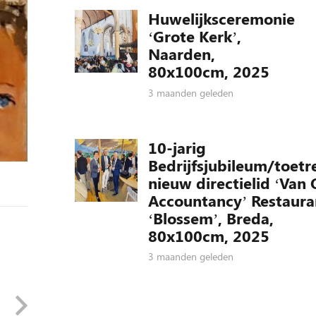
Huwelijksceremonie
‘Grote Kerk’,
Naarden,
80x100cm, 2025
3 maanden geleden
10-jarig
Bedrijfsjubileum/toetr
nieuw directielid ‘Van 
Accountancy’ Restaura
‘Blossem’, Breda,
80x100cm, 2025
3 maanden geleden