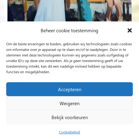
Beheer cookie toestemming
Om de beste ervaringen te bieden, gebruiken wij technologieën zoals cookies
Volg op Instagram
om informatie over je apparaat op te slaan en/of te raadplegen. Door in te
stemmen met deze technologieën kunnen wij gegevens zoals surfgedrag of
unieke ID's op deze site verwerken. Als je geen toestemming geeft of uw
Rob Jacobs uit ’s-Hertogenbosch is een ‘Plein Air’- en
toestemming intrekt, kan dit een nadelige invloed hebben op bepaalde
functies en mogelijkheden.
‘Live Event Painter’, schilderend bewogen door Licht en
Liefde.
Accepteren
Weigeren
2024 Rob Jacobs LIVE EVENT PAINTING / Hosted By
Impact Presentations
/
Live painting
Bekijk voorkeuren
huwelijksfeest
/
Schilder op bruiloft
/
Live Event
Painting
/
Live painting bruiloft
/
Live Painting
/
Cookiebeleid