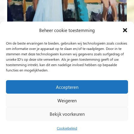
Beheer cookie toestemming
Om de beste ervaringen te bieden, gebruiken wij technologieën zoals cookies
Volg op Instagram
om informatie over je apparaat op te slaan en/of te raadplegen. Door in te
stemmen met deze technologieën kunnen wij gegevens zoals surfgedrag of
unieke ID's op deze site verwerken. Als je geen toestemming geeft of uw
Rob Jacobs uit ’s-Hertogenbosch is een ‘Plein Air’- en
toestemming intrekt, kan dit een nadelige invloed hebben op bepaalde
functies en mogelijkheden.
‘Live Event Painter’, schilderend bewogen door Licht en
Liefde.
Accepteren
Weigeren
2024 Rob Jacobs LIVE EVENT PAINTING / Hosted By
Impact Presentations
/
Live painting
Bekijk voorkeuren
huwelijksfeest
/
Schilder op bruiloft
/
Live Event
Painting
/
Live painting bruiloft
/
Live Painting
/
Cookiebeleid