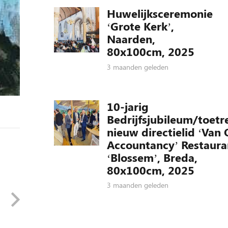
Huwelijksceremonie
‘Grote Kerk’,
Naarden,
80x100cm, 2025
3 maanden geleden
10-jarig
Bedrijfsjubileum/toetr
nieuw directielid ‘Van 
Accountancy’ Restaura
‘Blossem’, Breda,
80x100cm, 2025
3 maanden geleden