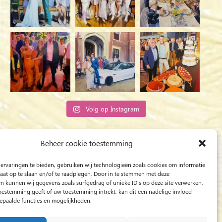
Volg op Instagram
Rob Jacobs uit ’s-Hertogenbosch is een ‘Plein
Beheer cookie toestemming
Air’- en ‘Live Event Painter’, schilderend
ervaringen te bieden, gebruiken wij technologieën zoals cookies om informatie
bewogen door Licht en Liefde.
raat op te slaan en/of te raadplegen. Door in te stemmen met deze
n kunnen wij gegevens zoals surfgedrag of unieke ID's op deze site verwerken.
toestemming geeft of uw toestemming intrekt, kan dit een nadelige invloed
paalde functies en mogelijkheden.