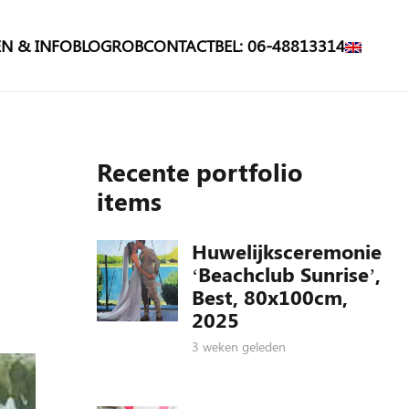
N & INFO
BLOG
ROB
CONTACT
BEL: 06-48813314
Recente portfolio
items
Huwelijksceremonie
‘Beachclub Sunrise’,
Best, 80x100cm,
2025
3 weken geleden