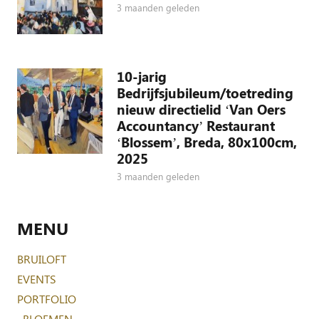
3 maanden geleden
10-jarig
Bedrijfsjubileum/toetreding
nieuw directielid ‘Van Oers
Accountancy’ Restaurant
‘Blossem’, Breda, 80x100cm,
2025
3 maanden geleden
MENU
BRUILOFT
EVENTS
PORTFOLIO
–
BLOEMEN