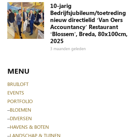
10-jarig
Bedrijfsjubileum/toetreding
nieuw directielid ‘Van Oers
Accountancy’ Restaurant
‘Blossem’, Breda, 80x100cm,
2025
3 maanden geleden
MENU
BRUILOFT
EVENTS
PORTFOLIO
–
BLOEMEN
–
DIVERSEN
–
HAVENS & BOTEN
–
LANDSCHAP & TUINEN