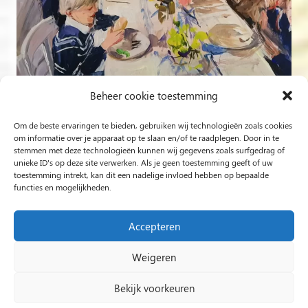
Beheer cookie toestemming
Om de beste ervaringen te bieden, gebruiken wij technologieën zoals cookies
Volg op Instagram
om informatie over je apparaat op te slaan en/of te raadplegen. Door in te
stemmen met deze technologieën kunnen wij gegevens zoals surfgedrag of
unieke ID's op deze site verwerken. Als je geen toestemming geeft of uw
Rob Jacobs uit ’s-Hertogenbosch is een ‘Plein Air’- en
toestemming intrekt, kan dit een nadelige invloed hebben op bepaalde
functies en mogelijkheden.
‘Live Event Painter’, schilderend bewogen door Licht en
Liefde.
Accepteren
Weigeren
2024 Rob Jacobs LIVE EVENT PAINTING / Hosted By
Impact Presentations
/
Live painting
Bekijk voorkeuren
huwelijksfeest
/
Schilder op bruiloft
/
Live Event