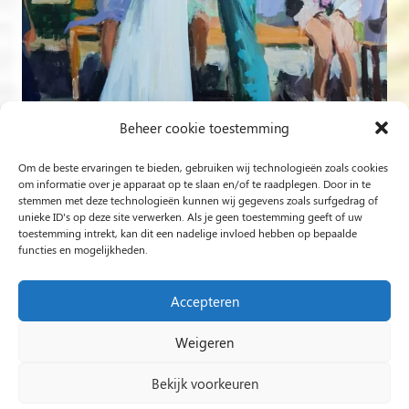
Beheer cookie toestemming
Om de beste ervaringen te bieden, gebruiken wij technologieën zoals cookies
Volg op Instagram
om informatie over je apparaat op te slaan en/of te raadplegen. Door in te
stemmen met deze technologieën kunnen wij gegevens zoals surfgedrag of
unieke ID's op deze site verwerken. Als je geen toestemming geeft of uw
Rob Jacobs uit ’s-Hertogenbosch is een ‘Plein Air’- en
toestemming intrekt, kan dit een nadelige invloed hebben op bepaalde
functies en mogelijkheden.
‘Live Event Painter’, schilderend bewogen door Licht en
Liefde.
Accepteren
Weigeren
2024 Rob Jacobs LIVE EVENT PAINTING / Hosted By
Impact Presentations
/
Live painting
Bekijk voorkeuren
huwelijksfeest
/
Schilder op bruiloft
/
Live Event