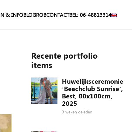
N & INFO
BLOG
ROB
CONTACT
BEL: 06-48813314
Recente portfolio
items
Huwelijksceremonie
‘Beachclub Sunrise’,
Best, 80x100cm,
2025
3 weken geleden