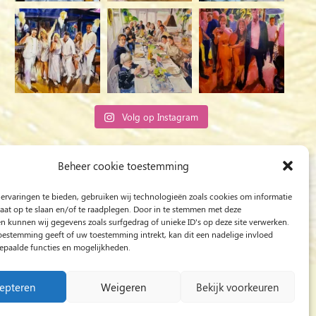
Volg op Instagram
Rob Jacobs uit ’s-Hertogenbosch is een ‘Plein
Beheer cookie toestemming
Air’- en ‘Live Event Painter’, schilderend
ervaringen te bieden, gebruiken wij technologieën zoals cookies om informatie
bewogen door Licht en Liefde.
raat op te slaan en/of te raadplegen. Door in te stemmen met deze
n kunnen wij gegevens zoals surfgedrag of unieke ID's op deze site verwerken.
toestemming geeft of uw toestemming intrekt, kan dit een nadelige invloed
paalde functies en mogelijkheden.
epteren
Weigeren
Bekijk voorkeuren
/
Schilder op bruiloft
/
Live Event Painting
/
Live