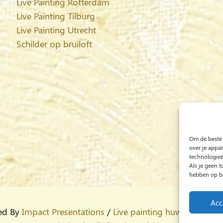
Live Painting Rotterdam
Live Painting Tilburg
Live Painting Utrecht
Schilder op bruiloft
Om de beste 
over je appa
technologieë
Als je geen 
hebben op be
Acc
ed By
Impact Presentations
/
Live painting huwelijksfeest