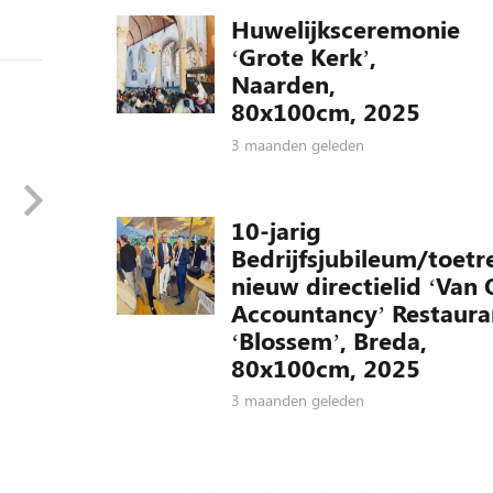
Huwelijksceremonie
‘Grote Kerk’,
Naarden,
80x100cm, 2025
3 maanden geleden
10-jarig
Bedrijfsjubileum/toetr
nieuw directielid ‘Van 
Accountancy’ Restaura
‘Blossem’, Breda,
80x100cm, 2025
3 maanden geleden