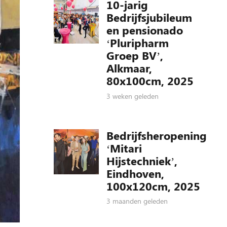
10-jarig
Bedrijfsjubileum
en pensionado
‘Pluripharm
Groep BV’,
Alkmaar,
80x100cm, 2025
3 weken geleden
Bedrijfsheropening
‘Mitari
Hijstechniek’,
Eindhoven,
100x120cm, 2025
3 maanden geleden