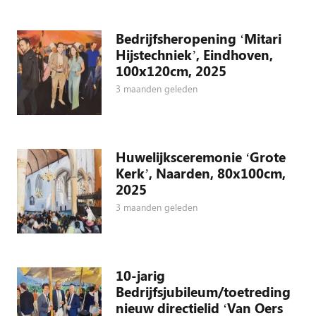
Bedrijfsheropening ‘Mitari
Hijstechniek’, Eindhoven,
100x120cm, 2025
3 maanden geleden
Huwelijksceremonie ‘Grote
Kerk’, Naarden, 80x100cm,
2025
3 maanden geleden
10-jarig
Bedrijfsjubileum/toetreding
nieuw directielid ‘Van Oers