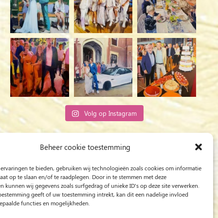
Volg op Instagram
Rob Jacobs uit ’s-Hertogenbosch is een ‘Plein
Beheer cookie toestemming
Air’- en ‘Live Event Painter’, schilderend
ervaringen te bieden, gebruiken wij technologieën zoals cookies om informatie
bewogen door Licht en Liefde.
raat op te slaan en/of te raadplegen. Door in te stemmen met deze
n kunnen wij gegevens zoals surfgedrag of unieke ID's op deze site verwerken.
toestemming geeft of uw toestemming intrekt, kan dit een nadelige invloed
paalde functies en mogelijkheden.