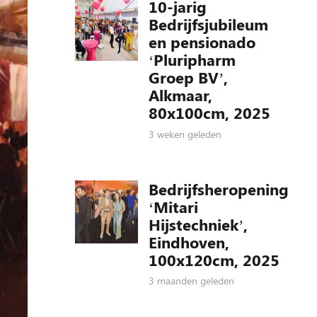
10-jarig
Bedrijfsjubileum
en pensionado
‘Pluripharm
Groep BV’,
Alkmaar,
80x100cm, 2025
3 weken geleden
Bedrijfsheropening
‘Mitari
Hijstechniek’,
Eindhoven,
100x120cm, 2025
3 maanden geleden