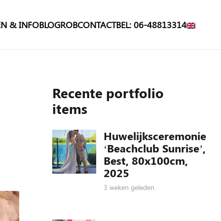
N & INFO
BLOG
ROB
CONTACT
BEL: 06-48813314
Recente portfolio
items
Huwelijksceremonie
‘Beachclub Sunrise’,
Best, 80x100cm,
2025
3 weken geleden