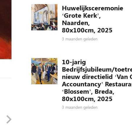
Huwelijksceremonie
‘Grote Kerk’,
Naarden,
80x100cm, 2025
3 maanden geleden
10-jarig
Bedrijfsjubileum/toetr
nieuw directielid ‘Van 
Accountancy’ Restaura
‘Blossem’, Breda,
80x100cm, 2025
3 maanden geleden