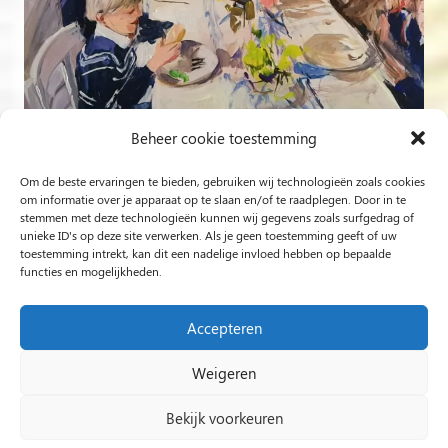
Beheer cookie toestemming
Om de beste ervaringen te bieden, gebruiken wij technologieën zoals cookies
Volg op Instagram
om informatie over je apparaat op te slaan en/of te raadplegen. Door in te
stemmen met deze technologieën kunnen wij gegevens zoals surfgedrag of
unieke ID's op deze site verwerken. Als je geen toestemming geeft of uw
Rob Jacobs uit ’s-Hertogenbosch is een ‘Plein Air’- en
toestemming intrekt, kan dit een nadelige invloed hebben op bepaalde
functies en mogelijkheden.
‘Live Event Painter’, schilderend bewogen door Licht en
Liefde.
Accepteren
Weigeren
2024 Rob Jacobs LIVE EVENT PAINTING / Hosted By
Impact Presentations
/
Live painting
Bekijk voorkeuren
huwelijksfeest
/
Schilder op bruiloft
/
Live Event