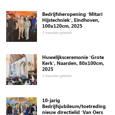
Bedrijfsheropening ‘Mitari
Hijstechniek’, Eindhoven,
100x120cm, 2025
3 maanden geleden
Huwelijksceremonie ‘Grote
Kerk’, Naarden, 80x100cm,
2025
3 maanden geleden
10-jarig
Bedrijfsjubileum/toetreding
nieuw directielid ‘Van Oers