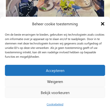
Beheer cookie toestemming
Om de beste ervaringen te bieden, gebruiken wij technologieën zoals cookies
Volg op Instagram
om informatie over je apparaat op te slaan en/of te raadplegen. Door in te
stemmen met deze technologieën kunnen wij gegevens zoals surfgedrag of
unieke ID's op deze site verwerken. Als je geen toestemming geeft of uw
Rob Jacobs uit ’s-Hertogenbosch is een ‘Plein Air’- en
toestemming intrekt, kan dit een nadelige invloed hebben op bepaalde
functies en mogelijkheden.
‘Live Event Painter’, schilderend bewogen door Licht en
Liefde.
Accepteren
Weigeren
2024 Rob Jacobs LIVE EVENT PAINTING / Hosted By
Impact Presentations
/
Live painting
Bekijk voorkeuren
huwelijksfeest
/
Schilder op bruiloft
/
Live Event
Painting
/
Live painting bruiloft
/
Live Painting
/
Cookiebeleid