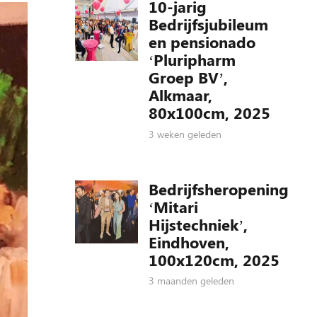
10-jarig
Bedrijfsjubileum
en pensionado
‘Pluripharm
Groep BV’,
Alkmaar,
80x100cm, 2025
3 weken geleden
Bedrijfsheropening
‘Mitari
Hijstechniek’,
Eindhoven,
100x120cm, 2025
3 maanden geleden