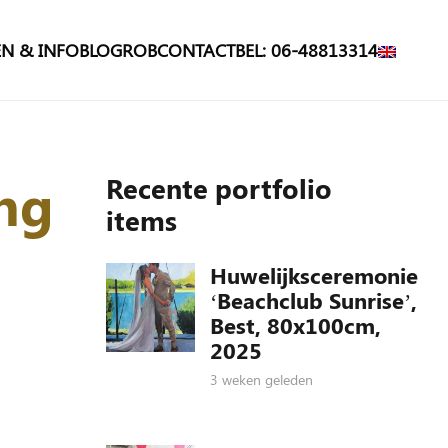
N & INFO
BLOG
ROB
CONTACT
BEL: 06-48813314
ng
Recente portfolio
items
Huwelijksceremonie
‘Beachclub Sunrise’,
Best, 80x100cm,
2025
3 weken geleden