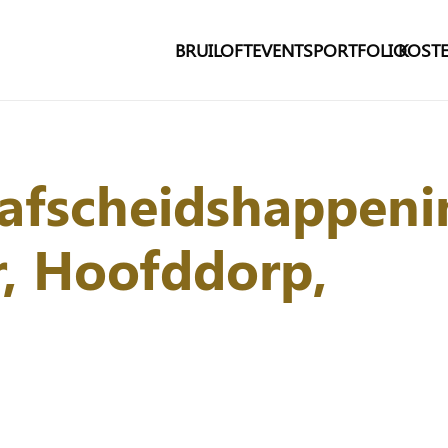
BRUILOFT
EVENTS
PORTFOLIO
KOSTE
/afscheidshappeni
r, Hoofddorp,