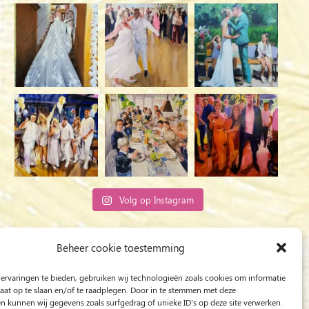
Volg op Instagram
Rob Jacobs uit ’s-Hertogenbosch is een ‘Plein
Beheer cookie toestemming
Air’- en ‘Live Event Painter’, schilderend
ervaringen te bieden, gebruiken wij technologieën zoals cookies om informatie
bewogen door Licht en Liefde.
raat op te slaan en/of te raadplegen. Door in te stemmen met deze
n kunnen wij gegevens zoals surfgedrag of unieke ID's op deze site verwerken.