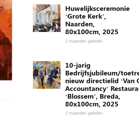
Huwelijksceremonie
‘Grote Kerk’,
Naarden,
80x100cm, 2025
3 maanden geleden
10-jarig
Bedrijfsjubileum/toetr
nieuw directielid ‘Van 
Accountancy’ Restaura
‘Blossem’, Breda,
80x100cm, 2025
3 maanden geleden