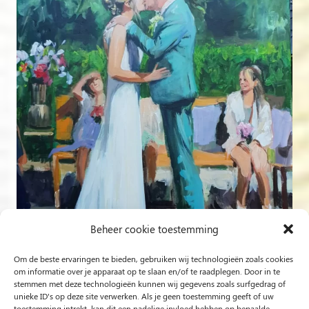
Beheer cookie toestemming
Om de beste ervaringen te bieden, gebruiken wij technologieën zoals cookies
Volg op Instagram
om informatie over je apparaat op te slaan en/of te raadplegen. Door in te
stemmen met deze technologieën kunnen wij gegevens zoals surfgedrag of
unieke ID's op deze site verwerken. Als je geen toestemming geeft of uw
Rob Jacobs uit ’s-Hertogenbosch is een ‘Plein Air’- en
toestemming intrekt, kan dit een nadelige invloed hebben op bepaalde