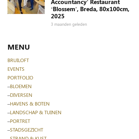
Accountancy’ Restaurant
‘Blossem’, Breda, 80x100cm,
2025
3 maanden geleden
MENU
BRUILOFT
EVENTS
PORTFOLIO
–
BLOEMEN
–
DIVERSEN
–
HAVENS & BOTEN
–
LANDSCHAP & TUINEN
–
PORTRET
–
STADSGEZICHT
–
STRAND & KUST