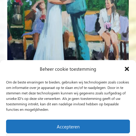
Beheer cookie toestemming
Om de beste ervaringen te bieden, gebruiken wij technologieën zoals cookies
Volg op Instagram
om informatie over je apparaat op te slaan en/of te raadplegen. Door in te
stemmen met deze technologieën kunnen wij gegevens zoals surfgedrag of
unieke ID's op deze site verwerken. Als je geen toestemming geeft of uw
Rob Jacobs uit ’s-Hertogenbosch is een ‘Plein Air’- en
toestemming intrekt, kan dit een nadelige invloed hebben op bepaalde
functies en mogelijkheden.
‘Live Event Painter’, schilderend bewogen door Licht en
Liefde.
Accepteren