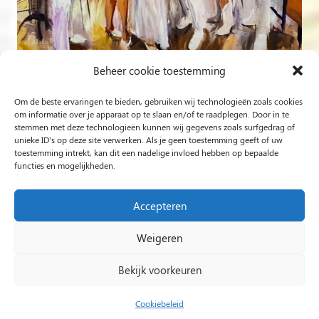
Beheer cookie toestemming
Om de beste ervaringen te bieden, gebruiken wij technologieën zoals cookies
Volg op Instagram
om informatie over je apparaat op te slaan en/of te raadplegen. Door in te
stemmen met deze technologieën kunnen wij gegevens zoals surfgedrag of
unieke ID's op deze site verwerken. Als je geen toestemming geeft of uw
Rob Jacobs uit ’s-Hertogenbosch is een ‘Plein Air’- en
toestemming intrekt, kan dit een nadelige invloed hebben op bepaalde
functies en mogelijkheden.
‘Live Event Painter’, schilderend bewogen door Licht en
Liefde.
Accepteren
Weigeren
2024 Rob Jacobs LIVE EVENT PAINTING / Hosted By
Impact Presentations
/
Live painting
Bekijk voorkeuren
huwelijksfeest
/
Schilder op bruiloft
/
Live Event
Painting
/
Live painting bruiloft
/
Live Painting
/
Cookiebeleid